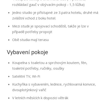
rozkládací gauč v obývacím pokoji - 1,5 lůžka)
Jedno studio je přístupné ze 3.patra hotelu, druhé má
zvláštní vchod z boku hotel.
Mezi studii je spojovací schodiště, takže je lze v
případě potřeby propojit
Obě studia mají terasu
Vybavení pokoje
Koupelna s toaletou a sprchovým koutem, fén,
toaletní potřeby, ručníky, osušky
Satelitní TV, Wi-Fi
Kuchyňka s vybavením, lednice, rychlovarná konvice,
dvouplotýnkový vařič
V letních měsících k dispozici větrák